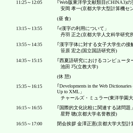
11:25～12:05
｢Web版東洋学文献類目(CHINA3)
安岡 孝一(京都大学大型計算機セン
(昼 食)
13:15～13:55
｢e漢字の利用について」
丹羽 正之(京都大学人文科学研究所
13:55～14:35
｢漢字字体に対する女子大学生の接
笹原 宏之(国立国語研究所)
14:35～15:15
｢西夏語研究におけるコンピュータ
池田 巧(立教大学)
(休 憩)
｢Developments in the Web Dictionaries 
15:35～16:15
Up to XML」
チャールズ・ミュラー(東洋学園大
16:15～16:55
｢国際的文化比較に関連する諸問題
星野 聰(京都大学名誉教授)
16:55～17:00
閉会挨拶 金澤正憲(京都大学大型計