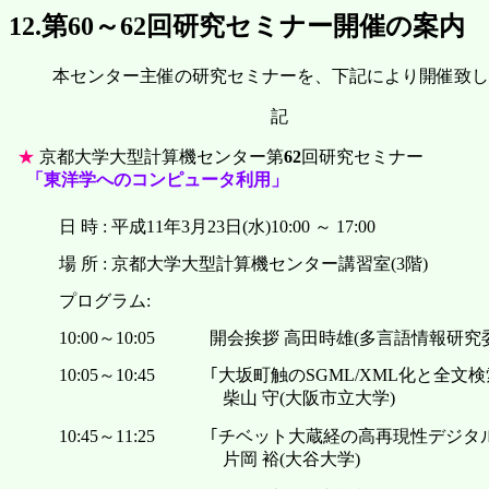
12.
第60～62回研究セミナー開催の案内
本センター主催の研究セミナーを、下記により開催致し
記
★
京都大学大型計算機センター第
62
回研究セミナー
「東洋学へのコンピュータ利用」
日 時 : 平成11年3月23日(水)10:00 ～ 17:00
場 所 : 京都大学大型計算機センター講習室(3階)
プログラム:
10:00～10:05
開会挨拶 高田時雄(多言語情報研究
10:05～10:45
｢大坂町触のSGML/XML化と全文
柴山 守(大阪市立大学)
10:45～11:25
｢チベット大蔵経の高再現性デジタ
片岡 裕(大谷大学)