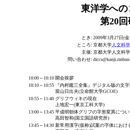
東洋学への
第20
とき:
2009年3月27日(金)1
ところ:
京都大学
人文科学
主催:
京都大学人文科
問い合わせ:
diccs@kanji.zinbun.
10:00～10:10
開会挨拶
10:10～10:55
『内村鑑三全集』デジタル版の文字
當山日出夫(立命館大学GCOE)
10:55～11:40
グリフウィキの現在
上地宏一(東京工科大学)
13:00～13:45
平成明朝体グリフの字形変異につい
高田智和(国立国語研究所)
13:45～14:30
新常用漢字(仮称)試案の字体におけ