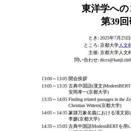
東洋学への
第39
とき:
2025年7月25日(
ところ:
京都大学
人文
主催:
京都大学人文
問い合わせ:
diccs@kanji.zinb
13:00～13:05
開会挨拶
13:05～13:35
古典中国語(漢文)ModernBERT
安岡孝一(京都大学)
13:35～14:05
Finding related passages in the 
Christian Wittern(京都大学)
14:05～14:35
篆隷万象名義における漢文節に
李媛(京都大学)
14:35～15:05
古典中国語ModernBERT